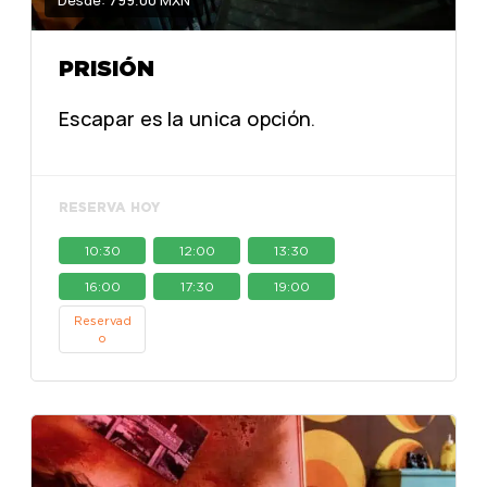
Desde: 799.00 MXN
PRISIÓN
Escapar es la unica opción.
RESERVA HOY
10:30
12:00
13:30
16:00
17:30
19:00
Reservad
o