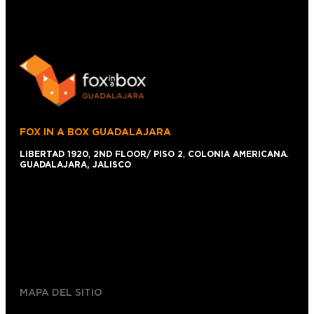
FOX IN A BOX GUADALAJARA
LIBERTAD 1920
,
2ND FLOOR/ PISO 2
,
COLONIA AMERICANA
.
GUADALAJARA, JALISCO
+52 1 (33)15024638
044 (33)15024638
gdl@foxinaboxmexico.mx
MAPA DEL SITIO