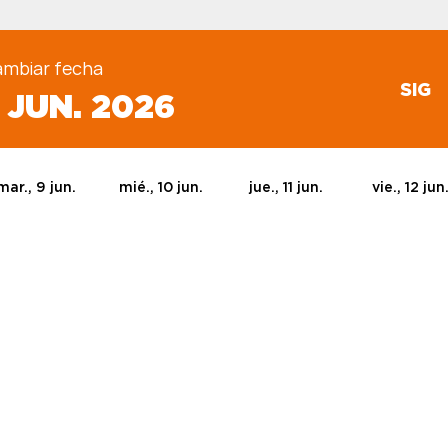
mbiar fecha
SIG
2 JUN. 2026
mar., 9 jun.
mié., 10 jun.
jue., 11 jun.
vie., 12 jun