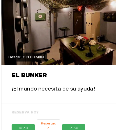
Desde: 799.00 MXN
EL BUNKER
¡El mundo necesita de su ayuda!
RESERVA HOY
Reservad
10:30
13:30
o