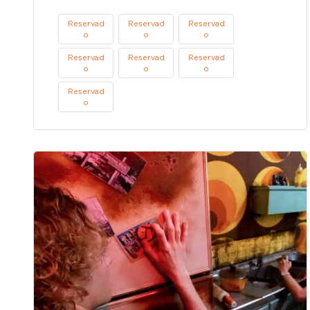
Reservad
Reservad
Reservad
o
o
o
Reservad
Reservad
Reservad
o
o
o
Reservad
o