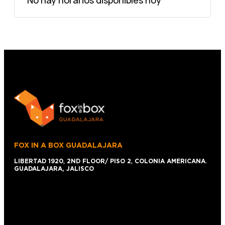
FOX IN A BOX GUADALAJARA
LIBERTAD 1920
,
2ND FLOOR/ PISO 2
,
COLONIA AMERICANA
.
GUADALAJARA, JALISCO
+52 1 (33)15024638
044 (33)15024638