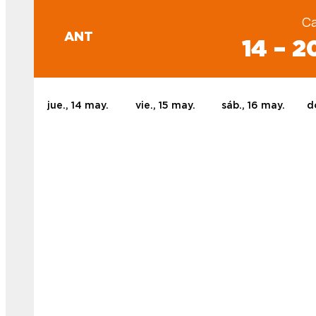
Ca
ANT
14 – 2
jue., 14 may.
vie., 15 may.
sáb., 16 may.
d