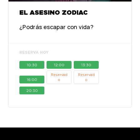
EL ASESINO ZODIAC
¿Podrás escapar con vida?
RESERVA HOY
10:30
12:00
13:30
Reservad
Reservad
16:00
o
o
20:30