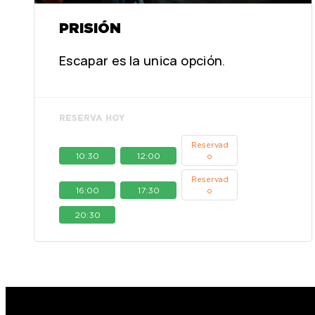
PRISIÓN
Escapar es la unica opción.
RESERVA HOY
Reservad
10:30
12:00
o
Reservad
16:00
17:30
o
20:30