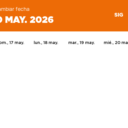
mbiar fecha
SIG
0 MAY. 2026
om., 17 may.
lun., 18 may.
mar., 19 may.
mié., 20 ma