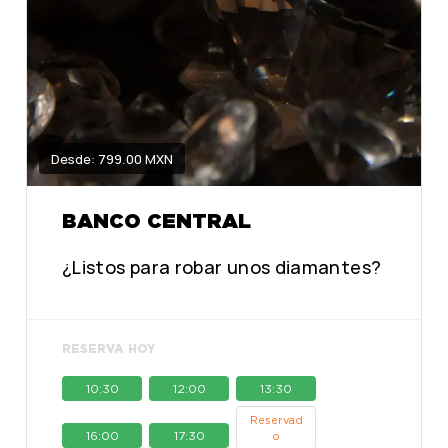
Desde: 799.00 MXN
BANCO CENTRAL
¿Listos para robar unos diamantes?
RESERVA HOY
10:30
12:00
13:30
Reservad
16:00
17:30
o