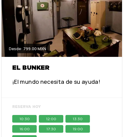
Desde: 799.00 MXN
EL BUNKER
¡El mundo necesita de su ayuda!
RESERVA HOY
10:30
12:00
13:30
16:00
17:30
19:00