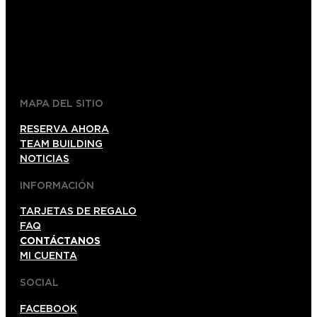
+52 1 (33)15024638
044 (33)15024638
gdl@foxinaboxmexico.mx
MAPA DEL SITIO
RESERVA AHORA
TEAM BUILDING
NOTICIAS
INFORMACIÓN
TARJETAS DE REGALO
FAQ
CONTÁCTANOS
MI CUENTA
SOCIAL
FACEBOOK