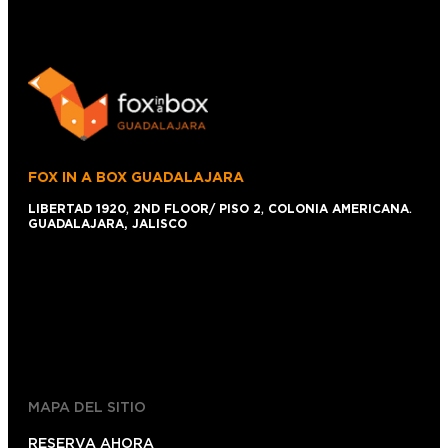
FOX IN A BOX GUADALAJARA
LIBERTAD 1920
,
2ND FLOOR/ PISO 2
,
COLONIA AMERICANA
.
GUADALAJARA, JALISCO
+52 1 (33)15024638
044 (33)15024638
gdl@foxinaboxmexico.mx
MAPA DEL SITIO
RESERVA AHORA