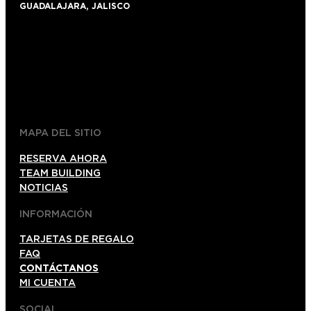
GUADALAJARA, JALISCO
+52 1 (33)15024638
044 (33)15024638
gdl@foxinaboxmexico.mx
MAPA DEL SITIO
RESERVA AHORA
TEAM BUILDING
NOTICIAS
INFORMACIÓN
TARJETAS DE REGALO
FAQ
CONTÁCTANOS
MI CUENTA
SOCIAL