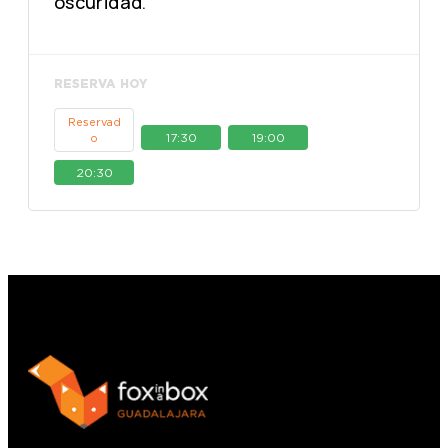
oscuridad.
RESERVA HOY
Reservad
17:30
19:00
o
20:30