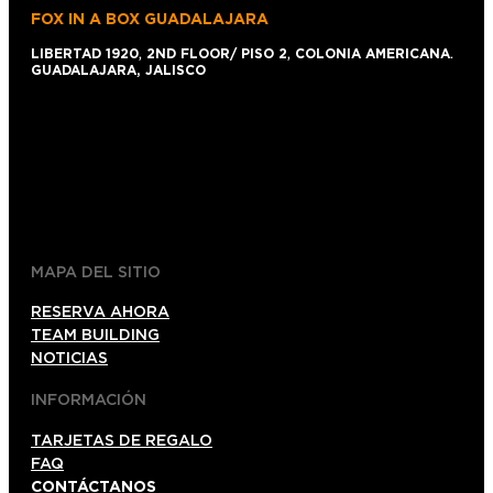
FOX IN A BOX GUADALAJARA
LIBERTAD 1920
,
2ND FLOOR/ PISO 2
,
COLONIA AMERICANA
.
GUADALAJARA, JALISCO
+52 1 (33)15024638
044 (33)15024638
gdl@foxinaboxmexico.mx
MAPA DEL SITIO
RESERVA AHORA
TEAM BUILDING
NOTICIAS
INFORMACIÓN
TARJETAS DE REGALO
FAQ
CONTÁCTANOS