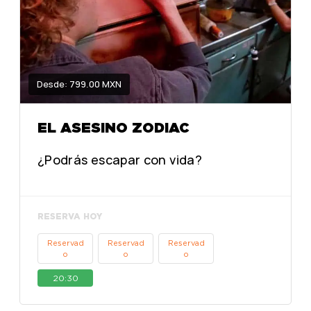
Desde: 799.00 MXN
EL ASESINO ZODIAC
¿Podrás escapar con vida?
RESERVA HOY
Reservad
Reservad
Reservad
o
o
o
20:30