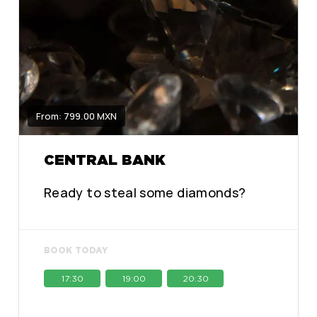
From: 799.00 MXN
CENTRAL BANK
Ready to steal some diamonds?
BOOK TODAY
17:30
19:00
20:30