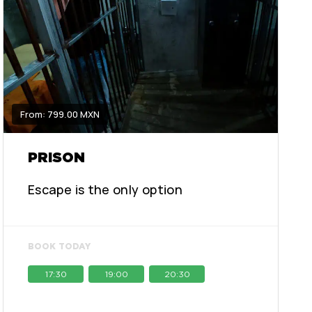
From: 799.00 MXN
PRISON
Escape is the only option
BOOK TODAY
17:30
19:00
20:30