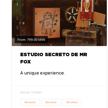
From: 799.00 MXN
ESTUDIO SECRETO DE MR
FOX
A unique experience.
BOOK TODAY
Booked
Booked
Booked