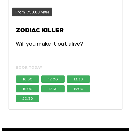
From: 799.00 MXN
ZODIAC KILLER
Will you make it out alive?
BOOK TODAY
10:30
12:00
13:30
16:00
17:30
19:00
20:30