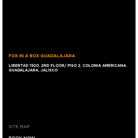
FOX IN A BOX GUADALAJARA
LIBERTAD 1920
,
2ND FLOOR/ PISO 2
,
COLONIA AMERICANA
.
GUADALAJARA, JALISCO
+52 1 (33)15024638
044 (33)15024638
gdl@foxinaboxmexico.mx
SITE MAP
BOOK NOW